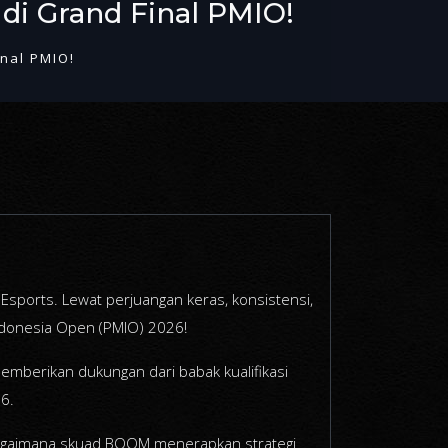
i Grand Final PMIO!
nal PMIO!
Esports. Lewat perjuangan keras, konsistensi,
Indonesia Open (PMIO) 2026!
mberikan dukungan dari babak kualifikasi
26.
t bagaimana skuad BOOM menerapkan strategi