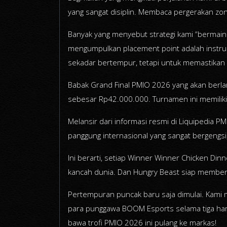
yang sangat disiplin. Membaca pergerakan zona
Banyak yang menyebut strategi kami “bermain a
mengumpulkan placement point adalah instru
sekadar bertempur, tetapi untuk memastikan
Babak Grand Final PMIO 2026 yang akan berlan
sebesar Rp42.000.000. Turnamen ini memiliki 
Melansir dari informasi resmi di Liquipedia P
panggung internasional yang sangat bergengs
Ini berarti, setiap Winner Winner Chicken Din
kancah dunia. Dan Hungry Beast siap memberi
Pertempuran puncak baru saja dimulai. Kami 
para punggawa BOOM Esports selama tiga hari
bawa trofi PMIO 2026 ini pulang ke markas!