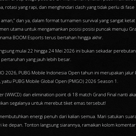
, rotasi yang rapi, dan menghindari clash yang tidak perlu di fas
man,” dan ya, dalam format turnamen survival yang sangat ketat sep
men utama untuk mengamankan posisi posisi puncak menuju Grand
 nama BOOM Esports terus bertahan hingga akhir.
gsung mulai 22 hingga 24 Mei 2026 ini bukan sekadar perebutan ge
pertaruhan yang jauh lebih besar.
MIO 2026, PUBG Mobile Indonesia Open tahun ini merupakan jalur k
i, yaitu PUBG Mobile Global Open (PMGO) 2026 Season 1.
ner (WWCD) dan elimination point di 18 match Grand Final nanti a
kan segalanya untuk merebut tiket emas tersebut!
membutuhkan energi penuh dari kalian semua. Mari satukan suar
 ke depan. Tonton langsung siarannya, ramaikan kolom komentar d