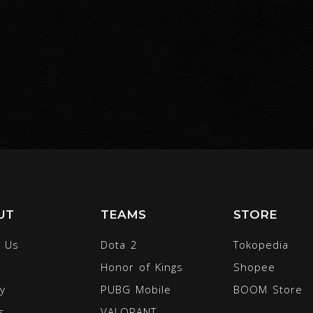
UT
TEAMS
STORE
 Us
Dota 2
Tokopedia
Honor of Kings
Shopee
ty
PUBG Mobile
BOOM Store
s
VALORANT