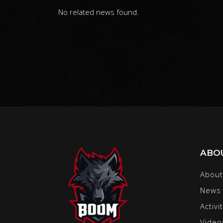
No related news found.
ABO
About
News
Activi
Video