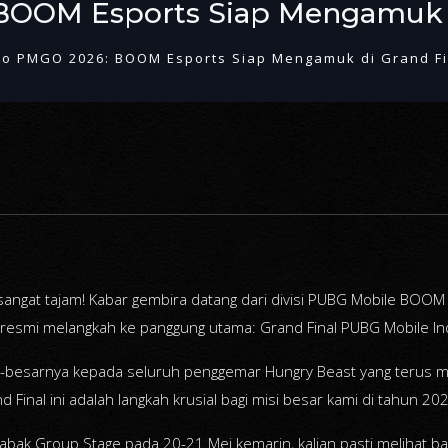
BOOM Esports Siap Mengamuk d
to PMGO 2026: BOOM Esports Siap Mengamuk di Grand Fi
 sangat tajam! Kabar gembira datang dari divisi PUBG Mobile BOOM 
ta resmi melangkah ke panggung utama: Grand Final PUBG Mobile 
-besarnya kepada seluruh penggemar Hungry Beast yang terus me
Final ini adalah langkah krusial bagi misi besar kami di tahun 20
i babak Group Stage pada 20-21 Mei kemarin, kalian pasti meliha