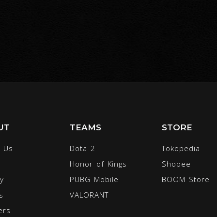
UT
TEAMS
STORE
 Us
Dota 2
Tokopedia
Honor of Kings
Shopee
ty
PUBG Mobile
BOOM Store
s
VALORANT
ers