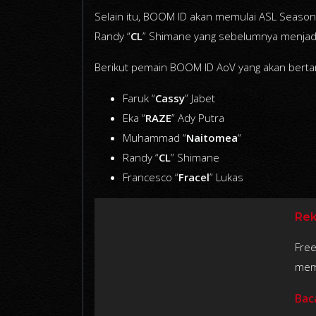
Selain itu, BOOM ID akan memulai ASL Season
Randy “
CL
” Shimane yang sebelumnya menjadi
Berikut pemain BOOM ID AoV yang akan bertan
Faruk “
Cassy
” Jabet
Eka “
RAZE
” Ady Putra
Muhammad “
Naitomea
“
Randy “
CL
” Shimane
Francesco “
Fracel
” Lukas
Rek
Free
mem
Bac