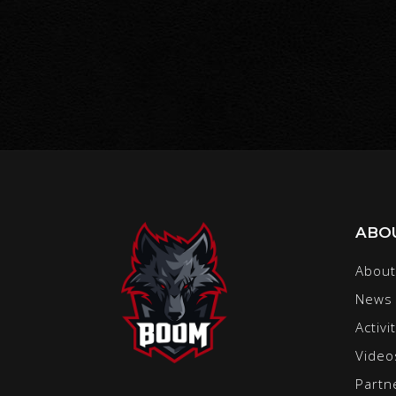
ABO
About
News
Activi
Video
Partn