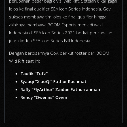
perubahan besar bagi divisi Wild Rift. Setelah 6 kali gagal
lolos ke final qualifier SEA Icon Series Indonesia, Gov
sukses membawa tim lolos ke final qualifier hingga
akhirnya membawa BOOM Esports menjadi wakil
Indonesia di SEA Icon Series 2021 berkat pencapaian
juara kedua SEA Icon Series Fall Indonesia.
Dengan berpisahnya Gov, berikut roster dari BOOM
Wild Rift saat ini:
Taufik “Tufz”
Syauqi “XiaoQi” Fathur Rachmat
Rafly “FlyArthur” Zaidan Fathurrahman
Rendy “Owenns” Owen