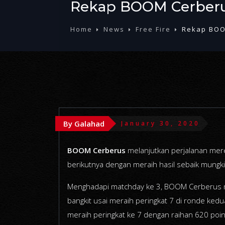
Rekap BOOM Cerberus
Home
News
Free Fire
Rekap BOOM
By Galahad
January 30, 2020
BOOM Cerberus
melanjutkan perjalanan mer
berikutnya dengan meraih hasil sebaik mungki
Menghadapi matchday ke 3, BOOM Cerberus me
bangkit usai meraih peringkat 7 di ronde ked
meraih peringkat ke 7 dengan raihan 620 poi