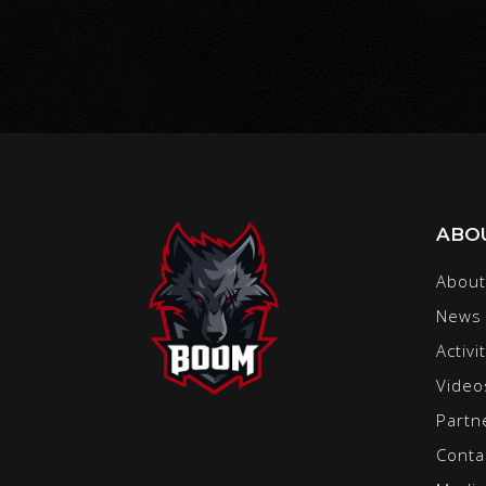
ABO
About
News
Activi
Video
Partn
Conta