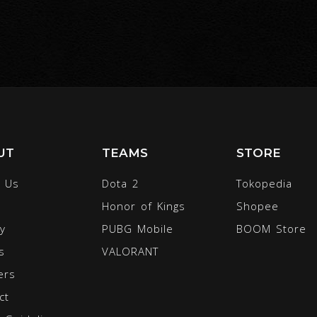
UT
TEAMS
STORE
 Us
Dota 2
Tokopedia
Honor of Kings
Shopee
ty
PUBG Mobile
BOOM Store
s
VALORANT
ers
ct